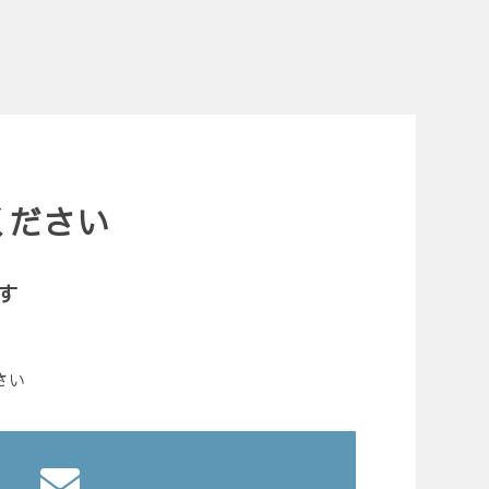
ください
す
さい