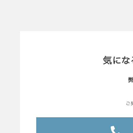
気にな
ご